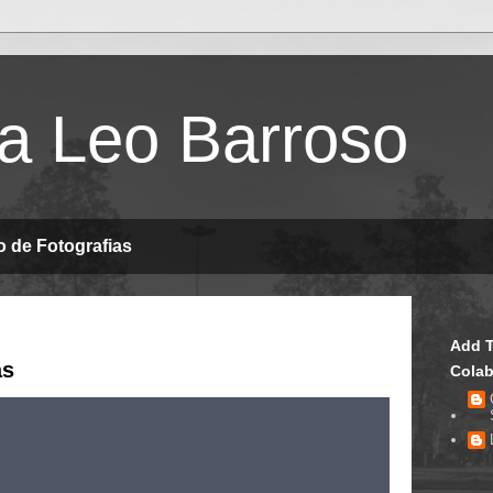
ta Leo Barroso
o de Fotografias
Add T
as
Colab